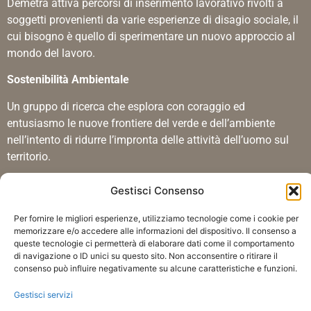
Demetra attiva percorsi di inserimento lavorativo rivolti a
soggetti provenienti da varie esperienze di disagio sociale, il
cui bisogno è quello di sperimentare un nuovo approccio al
mondo del lavoro.
Sostenibilità Ambientale
Un gruppo di ricerca che esplora con coraggio ed
entusiasmo le nuove frontiere del verde e dell’ambiente
nell’intento di ridurre l’impronta delle attività dell’uomo sul
territorio.
Certificazioni
Gestisci Consenso
Le certificazioni ISO 9001, ISO 14001 e ISO 45001
Per fornire le migliori esperienze, utilizziamo tecnologie come i cookie per
dimostrano che il sistema di gestione della qualità
memorizzare e/o accedere alle informazioni del dispositivo. Il consenso a
dell’impresa è stato riconosciuto conforme ad uno standard
queste tecnologie ci permetterà di elaborare dati come il comportamento
di navigazione o ID unici su questo sito. Non acconsentire o ritirare il
di eccellenza.
consenso può influire negativamente su alcune caratteristiche e funzioni.
Gestisci servizi