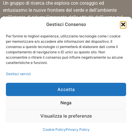
Un gruppo di ricerca che esplora con coraggio ed
entusiasmo le nuove frontiere del verde e dell’ambiente
nell’intento di ridurre l’impronta delle attività dell’uomo sul
Gestisci Consenso
territorio.
Certificazioni
Per fornire le migliori esperienze, utilizziamo tecnologie come i cookie
per memorizzare e/o accedere alle informazioni del dispositivo. Il
Le certificazioni ISO 9001, ISO 14001 e ISO 45001
consenso a queste tecnologie ci permetterà di elaborare dati come il
comportamento di navigazione o ID unici su questo sito. Non
dimostrano che il sistema di gestione della qualità
acconsentire o ritirare il consenso può influire negativamente su alcune
dell’impresa è stato riconosciuto conforme ad uno standard
caratteristiche e funzioni.
di eccellenza.
Gestisci servizi
Accetta
Nega
Privacy Policy
Visualizza le preferenze
Cookie Policy
Privacy Policy