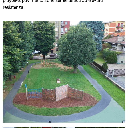
playbike: pavimentaizone semielastica ad elevata
resistenza.