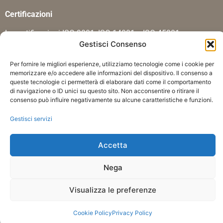
Certificazioni
Le certificazioni ISO 9001, ISO 14001 e ISO 45001
Gestisci Consenso
dimostrano che il sistema di gestione della qualità
dell’impresa è stato riconosciuto conforme ad uno standard
Per fornire le migliori esperienze, utilizziamo tecnologie come i cookie per
di eccellenza.
memorizzare e/o accedere alle informazioni del dispositivo. Il consenso a
queste tecnologie ci permetterà di elaborare dati come il comportamento
di navigazione o ID unici su questo sito. Non acconsentire o ritirare il
consenso può influire negativamente su alcune caratteristiche e funzioni.
Gestisci servizi
Accetta
Privacy Policy
Nega
Visualizza le preferenze
Cookie Policy
Privacy Policy