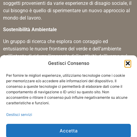
soggetti provenienti da varie esperienze di disagio sociale, il
cui bisogno è quello di sperimentare un nuovo approccio al
mondo del lavoro.
Sostenibilità Ambientale
Un gruppo di ricerca che esplora con coraggio ed
entusiasmo le nuove frontiere del verde e dell’ambiente
nell’intento di ridurre l’impronta delle attività dell’uomo sul
Gestisci Consenso
territorio.
Certificazioni
Per fornire le migliori esperienze, utilizziamo tecnologie come i cookie
per memorizzare e/o accedere alle informazioni del dispositivo. Il
Le certificazioni ISO 9001, ISO 14001 e ISO 45001
consenso a queste tecnologie ci permetterà di elaborare dati come il
comportamento di navigazione o ID unici su questo sito. Non
dimostrano che il sistema di gestione della qualità
acconsentire o ritirare il consenso può influire negativamente su alcune
dell’impresa è stato riconosciuto conforme ad uno standard
caratteristiche e funzioni.
di eccellenza.
Gestisci servizi
Accetta