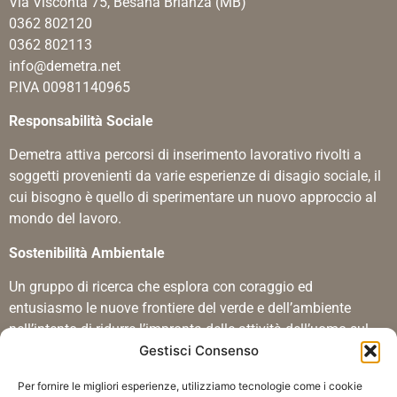
Via Visconta 75, Besana Brianza (MB)
0362 802120
0362 802113
info@demetra.net
P.IVA 00981140965
Responsabilità Sociale
Demetra attiva percorsi di inserimento lavorativo rivolti a
soggetti provenienti da varie esperienze di disagio sociale, il
cui bisogno è quello di sperimentare un nuovo approccio al
mondo del lavoro.
Sostenibilità Ambientale
Un gruppo di ricerca che esplora con coraggio ed
entusiasmo le nuove frontiere del verde e dell’ambiente
nell’intento di ridurre l’impronta delle attività dell’uomo sul
Gestisci Consenso
territorio.
Certificazioni
Per fornire le migliori esperienze, utilizziamo tecnologie come i cookie